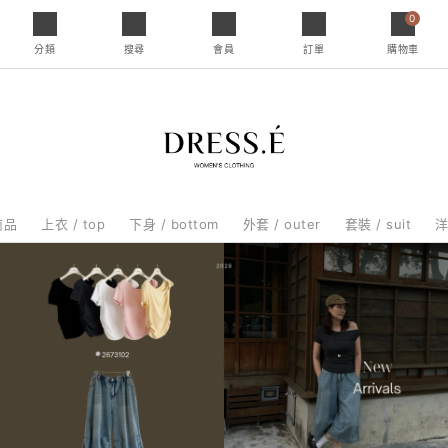
0
分類
搜尋
會員
訂單
購物車
商品
上衣 / top
下身 / bottom
外套 / outer
套裝 / suit
洋