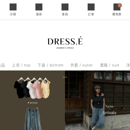
0
分類
搜尋
會員
訂單
購物車
商品
上衣 / top
下身 / bottom
外套 / outer
套裝 / suit
洋