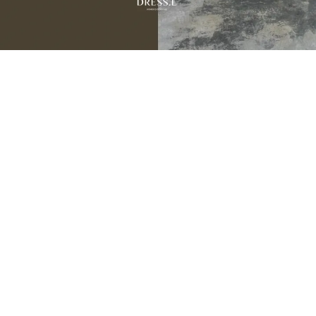
JULY NEW ARRIVALS
07.31 — 08.05
9
新品期間限定
折
季末數量有限建議提早下單，避免接近活動尾聲遇到完售。
💌 把喜歡的，留在還買得到的時候。