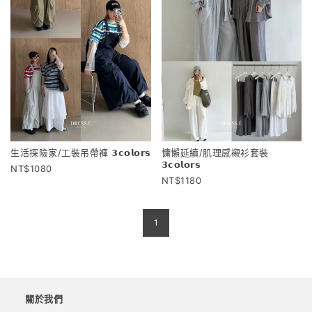
生活探險家/工裝吊帶褲 𝟯𝗰𝗼𝗹𝗼𝗿𝘀
慵懶延續/肌理感襯衫套裝
𝟯𝗰𝗼𝗹𝗼𝗿𝘀
1080
1180
1
關於我們