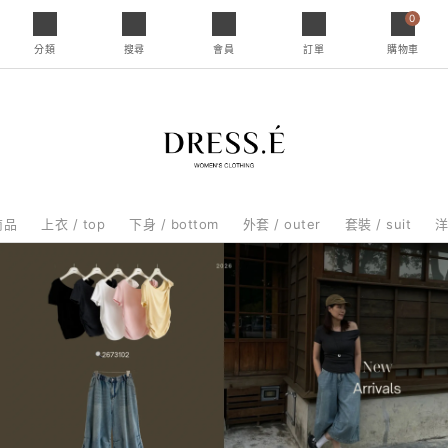
0
分類
搜尋
會員
訂單
購物車
商品
上衣 / top
下身 / bottom
外套 / outer
套裝 / suit
洋