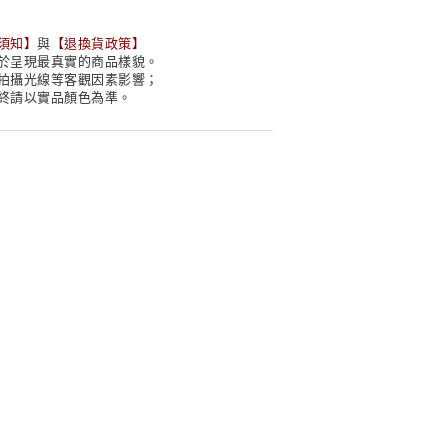
須知
】
與
【
退換貨政策
】
於呈現最真實的商品樣貌。
拍攝光線等客觀因素影響；
終請以實品顏色為準。