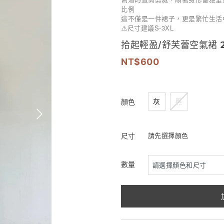
比例
這不僅是一件裙子，更是繁忙生活
S-3XL
⚠️
尺寸建議
拾起輕盈/舒芙蕾空氣裙 𝟮𝗰𝗼
600
灰
黑
顏色
尺寸
請先選擇顏色
數量