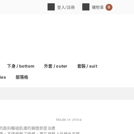
0
登入/註冊
購物車
下身 / bottom
外套 / outer
套裝 / suit
ies
部落格
Made in china
的面料觸碰肌膚的瞬間即是治癒
墜，不僅修飾了線條，更在視覺上延伸出長腿