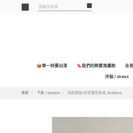
📦單一特價出清
🔖我們的熱賣推薦款
全
洋裝 / dress
首頁
下身 / bottom
拾起輕盈/舒芙蕾空氣裙 𝟮𝗰𝗼𝗹𝗼𝗿𝘀