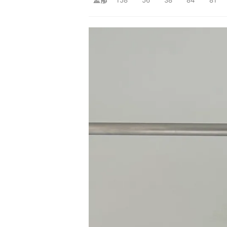
孟郁
158 56 38
84 81