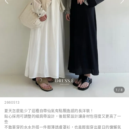
1
/
8
2660513
夏天怎麼能少了這種自帶仙氣有點飄逸感的長洋裝！
貼心採用可調整的細肩帶設計，後鬆緊設計讓身材包容度又更高了一
些
不敢單穿的水水外搭一件輕薄透膚罩衫，
也能輕鬆穿出夏日的慵懶氛