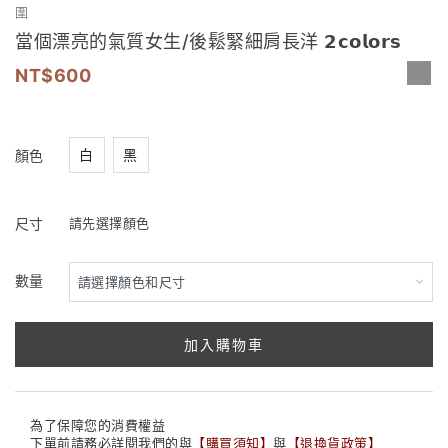
圍
當個漂亮的氣質女生/後鬆緊細肩長洋 𝟮𝗰𝗼𝗹𝗼𝗿𝘀
600
白
黑
顏色
尺寸
請先選擇顏色
數量
加入購物車
為了保障您的消費權益
下單前請務必詳閱我們的與
【
購買須知
】
與
【
退換貨政策
】