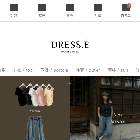
0
分類
搜尋
會員
訂單
購物車
商品
上衣 / top
下身 / bottom
外套 / outer
套裝 / suit
洋