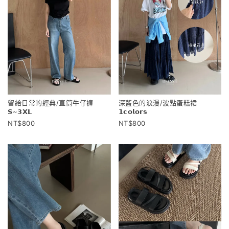
留給日常的經典/直筒牛仔褲
深藍色的浪漫/波點蛋糕裙
𝗦~𝟯𝗫𝗟
𝟭𝗰𝗼𝗹𝗼𝗿𝘀
800
800