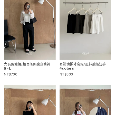
大長腿濾鏡/超百搭顯瘦直筒褲
有點慵懶才高級/挺料抽繩短褲
𝗦~𝗟
𝟰𝗰𝗼𝗹𝗼𝗿𝘀
700
600