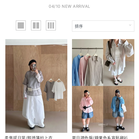
04/10 NEW ARRIVAL
柔焦感日常/輕透薄紗上衣
夏日調色盤/糖果色系寬鬆襯衫