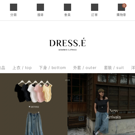
0
分類
搜尋
會員
訂單
購物車
商品
上衣 / top
下身 / bottom
外套 / outer
套裝 / suit
洋