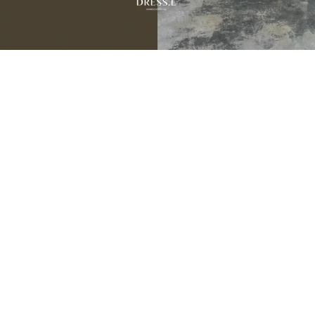
JULY NEW ARRIVALS
07.31 — 08.05
9
新品期間限定
折
季末數量有限建議提早下單，避免接近活動尾聲遇到完售。
💌 把喜歡的，留在還買得到的時候。