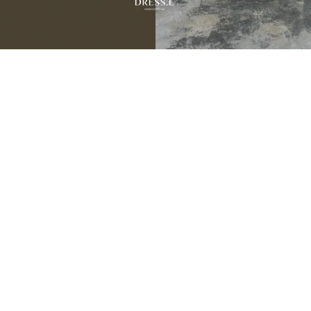
JULY NEW ARRIVALS
07.31 — 08.05
9
新品期間限定
折
季末數量有限建議提早下單，避免接近活動尾聲遇到完售。
💌 把喜歡的，留在還買得到的時候。