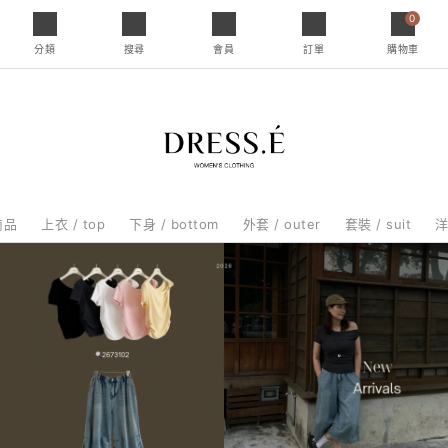
0
分類
搜尋
會員
訂單
購物車
商品
上衣 / top
下身 / bottom
外套 / outer
套裝 / suit
洋