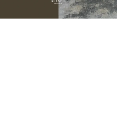
JULY NEW ARRIVALS
07.31 — 08.05
9
新品期間限定
折
季末數量有限建議提早下單，避免接近活動尾聲遇到完售。
💌 把喜歡的，留在還買得到的時候。