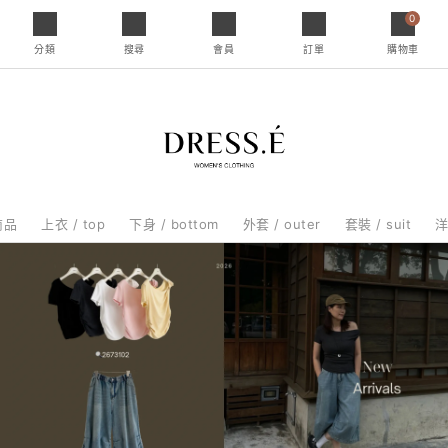
0
分類
搜尋
會員
訂單
購物車
商品
上衣 / top
下身 / bottom
外套 / outer
套裝 / suit
洋