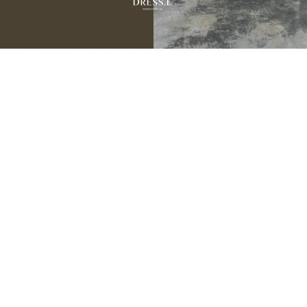
JULY NEW ARRIVALS
07.31 — 08.05
9
新品期間限定
折
季末數量有限建議提早下單，避免接近活動尾聲遇到完售。
💌 把喜歡的，留在還買得到的時候。