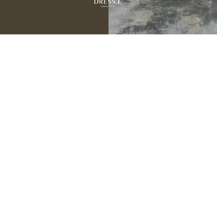
JULY NEW ARRIVALS
07.31 — 08.05
9
新品期間限定
折
季末數量有限建議提早下單，避免接近活動尾聲遇到完售。
💌 把喜歡的，留在還買得到的時候。