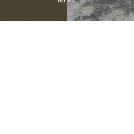
JULY NEW ARRIVALS
07.31 — 08.05
9
新品期間限定
折
季末數量有限建議提早下單，避免接近活動尾聲遇到完售。
💌 把喜歡的，留在還買得到的時候。