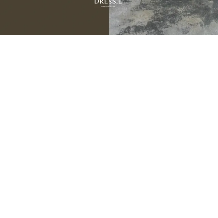
JULY NEW ARRIVALS
07.31 — 08.05
9
新品期間限定
折
季末數量有限建議提早下單，避免接近活動尾聲遇到完售。
💌 把喜歡的，留在還買得到的時候。