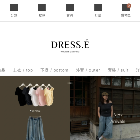
0
分類
搜尋
會員
訂單
購物車
商品
上衣 / top
下身 / bottom
外套 / outer
套裝 / suit
洋