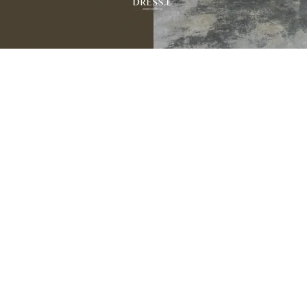
JULY NEW ARRIVALS
07.31 — 08.05
9
新品期間限定
折
季末數量有限建議提早下單，避免接近活動尾聲遇到完售。
💌 把喜歡的，留在還買得到的時候。