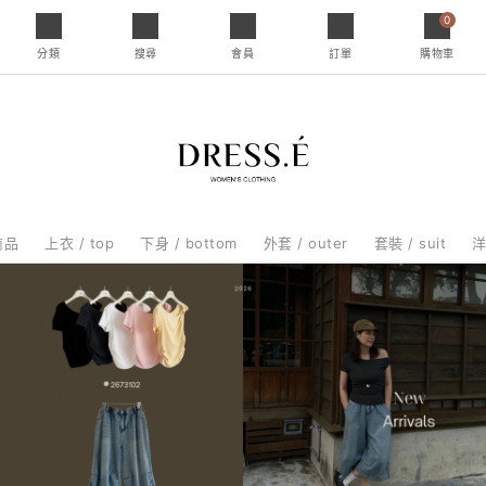
0
分類
搜尋
會員
訂單
購物車
商品
上衣 / top
下身 / bottom
外套 / outer
套裝 / suit
洋