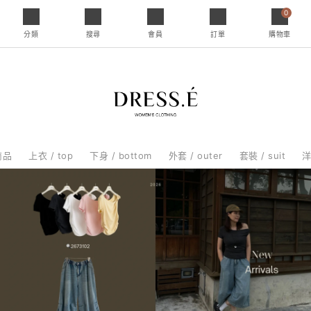
0
分類
搜尋
會員
訂單
購物車
商品
上衣 / top
下身 / bottom
外套 / outer
套裝 / suit
洋