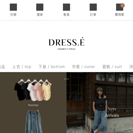
0
分類
搜尋
會員
訂單
購物車
商品
上衣 / top
下身 / bottom
外套 / outer
套裝 / suit
洋