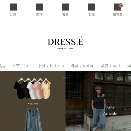
0
分類
搜尋
會員
訂單
購物車
商品
上衣 / top
下身 / bottom
外套 / outer
套裝 / suit
洋