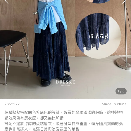
1
/
6
2652222
Made in china
細緻點點搭配同色系底色的設計，近看能發現滿滿的細節，讓整體視
覺效果帶有層次感，卻又無比和諧
搭配不過於浮誇的蛋糕層次，順著身型自然垂墜，轉身隨風擺動的弧
度也非常迷人，充滿日常與浪漫氛圍的單品