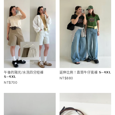
午後的陽光/水洗四分短褲
延伸比例！直筒牛仔寬褲 𝗦~𝟰𝗫𝗟
𝗦~𝟰𝗫𝗟
880
700